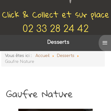
Click & Collect et sur place
02 33 28 24 42
≡
Voir aussi
Desserts
De Canette en Bobine
Vous êtes ici :
Accueil
Desserts
Gaufre Nature
Gaufre Nature