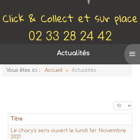
Click & Collect et sur place
02 33 28 24 42
≡
Voir aussi
Actualités
De Canette en Bobine
Vous êtes ici :
Accueil
Actualités
Affichage
Titre
Le chary's sera ouvert le lundi 1er Novembre
2021