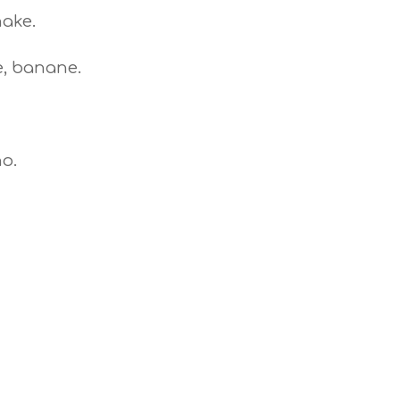
hake.
e, banane.
o.