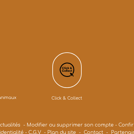
animaux
Click & Collect
ctualités
-
Modifier ou supprimer son compte
-
Confi
identialité
-
C.G.V
-
Plan du site
-
Contact
-
Partenai