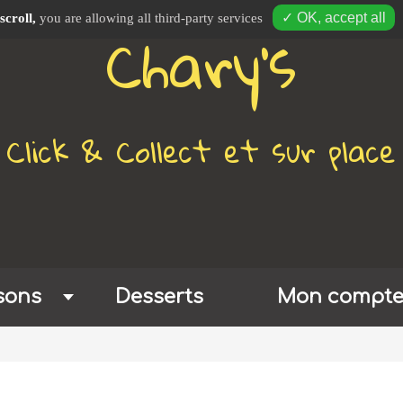
Chary's
✓ OK, accept all
scroll,
you are allowing all third-party services
Click & Collect et sur place
sons
Desserts
Mon compt