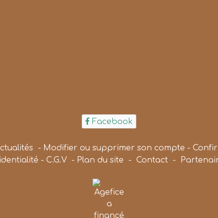
Facebook
ctualités
-
Modifier ou supprimer son compte
-
Confi
identialité
-
C.G.V
-
Plan du site
-
Contact
-
Partenai