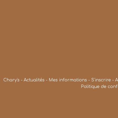
Chary's
-
Actualités
-
Mes informations
-
S'inscrire
-
A
Politique de conf