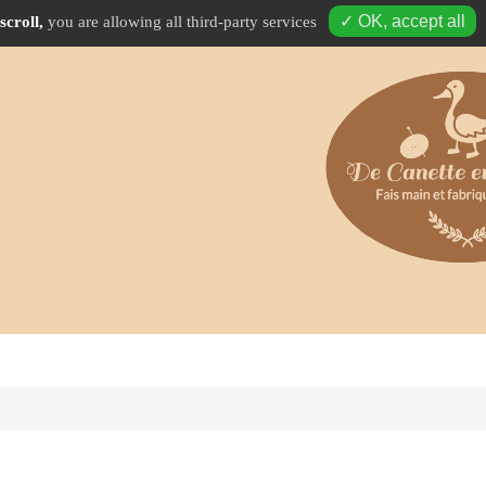
✓ OK, accept all
scroll,
you are allowing all third-party services